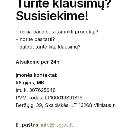
Turite klausimų?
Susisiekime!
– reikia pagalbos išsirinkti produktą?
– norite pasitarti?
– galbūt turite kitų klausimų?
Atsakome per 24h
Įmonės kontaktai:
RS gijos, MB
Įm. k. 307625648
PVM kodas: LT100019891819
Beržų g. 39, Skaidiškės, LT-13268 Vilniaus r.
El. paštas:
info@rsgijos.lt