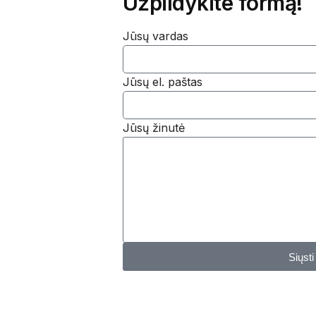
Užpildykite formą!
Jūsų vardas
Jūsų el. paštas
Jūsų žinutė
Siųsti