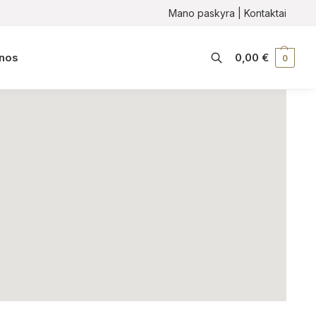
Mano paskyra
|
Kontaktai
enos
0,00
€
0
Ieškoti