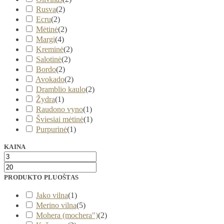
Rusva
(
2
)
Ecru
(
2
)
Mėtinė
(
2
)
Margi
(
4
)
Kreminė
(
2
)
Salotinė
(
2
)
Bordo
(
2
)
Avokado
(
2
)
Dramblio kaulo
(
2
)
Žydra
(
1
)
Raudono vyno
(
1
)
Šviesiai mėtinė
(
1
)
Purpurinė
(
1
)
KAINA
PRODUKTO PLUOŠTAS
Jako vilna
(
1
)
Merino vilna
(
5
)
Mohera (mochera")
(
2
)