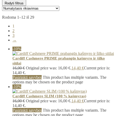
Rodyti filtrus
Rodoma 1–12 iš 29
1
2
3
→
-10%
Cardiff Cashmere PRIME prabangūs kašmyro ir šilko
siūlai
16,00
€
Original price was: 16,00 €.
14,40
€
Current price is:
14,40 €.
Pasirinkti savybes
This product has multiple variants. The
options may be chosen on the product page
-10%
Cardiff Cashmere SLIM (100 % kašmyras)
16,00
€
Original price was: 16,00 €.
14,40
€
Current price is:
14,40 €.
Pasirinkti savybes
This product has multiple variants. The
options may be chosen on the product page