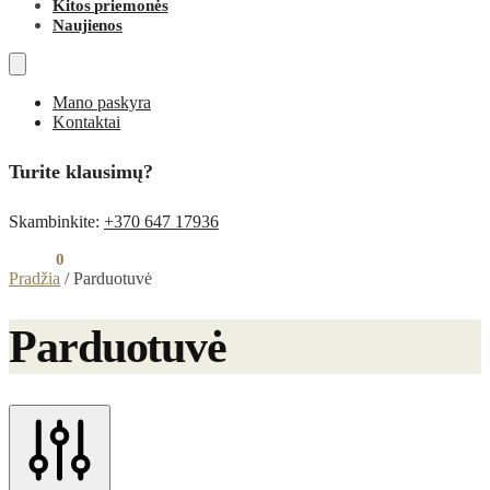
Kitos priemonės
Naujienos
Mano paskyra
Kontaktai
Turite klausimų?
Skambinkite:
+370 647 17936
0,00
€
0
Pradžia
/
Parduotuvė
Parduotuvė