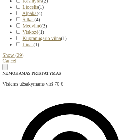
Kašmyras
(
2
)
Liocelis
(
1
)
Alpaka
(
4
)
Šilkas
(
4
)
Medvilnė
(
3
)
Viskozė
(
1
)
Kupranugario vilna
(
1
)
Linas
(
1
)
Show
(
29
)
Cancel
NEMOKAMAS PRISTATYMAS
Visiems užsakymams virš 70 €