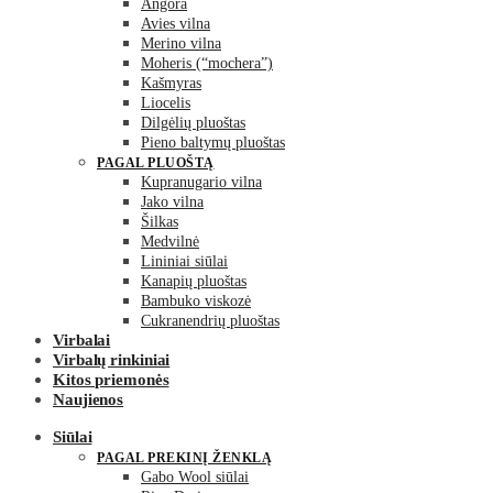
Angora
Avies vilna
Merino vilna
Moheris (“mochera”)
Kašmyras
Liocelis
Dilgėlių pluoštas
Pieno baltymų pluoštas
PAGAL PLUOŠTĄ
Kupranugario vilna
Jako vilna
Šilkas
Medvilnė
Lininiai siūlai
Kanapių pluoštas
Bambuko viskozė
Cukranendrių pluoštas
Virbalai
Virbalų rinkiniai
Kitos priemonės
Naujienos
Siūlai
PAGAL PREKINĮ ŽENKLĄ
Gabo Wool siūlai