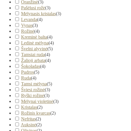
Oranžinė
(
3
)
Pašėlusi rožė
(
3
)
Mėlynasis kristalas
(
3
)
Levanda
(
4
)
Vynas
(
3
)
Rožinė
(
4
)
Kreminė balta
(
4
)
Ledinė mėlyna
(
4
)
Švelni alyvinė
(
5
)
Tamsiai ruda
(
4
)
Žalioji arbata
(
4
)
Šokoladas
(
4
)
Pudros
(
5
)
Ruda
(
4
)
Tamsi mėlyna
(
5
)
Šviesi rožinė
(
3
)
Ryški rožinė
(
3
)
Mėlynai violetinė
(
3
)
Kristalas
(
2
)
Rožinis kvarcas
(
2
)
Nefritas
(
2
)
Auksinė
(
2
)
Olivinas
(
2
)