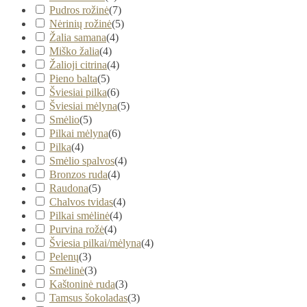
Pudros rožinė
(
7
)
Nėrinių rožinė
(
5
)
Žalia samana
(
4
)
Miško žalia
(
4
)
Žalioji citrina
(
4
)
Pieno balta
(
5
)
Šviesiai pilka
(
6
)
Šviesiai mėlyna
(
5
)
Smėlio
(
5
)
Pilkai mėlyna
(
6
)
Pilka
(
4
)
Smėlio spalvos
(
4
)
Bronzos ruda
(
4
)
Raudona
(
5
)
Chalvos tvidas
(
4
)
Pilkai smėlinė
(
4
)
Purvina rožė
(
4
)
Šviesia pilkai/mėlyna
(
4
)
Pelenų
(
3
)
Smėlinė
(
3
)
Kaštoninė ruda
(
3
)
Tamsus šokoladas
(
3
)