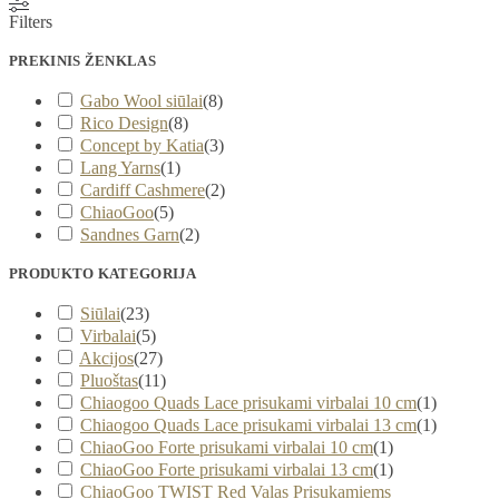
Filters
PREKINIS ŽENKLAS
Gabo Wool siūlai
(
8
)
Rico Design
(
8
)
Concept by Katia
(
3
)
Lang Yarns
(
1
)
Cardiff Cashmere
(
2
)
ChiaoGoo
(
5
)
Sandnes Garn
(
2
)
PRODUKTO KATEGORIJA
Siūlai
(
23
)
Virbalai
(
5
)
Akcijos
(
27
)
Pluoštas
(
11
)
Chiaogoo Quads Lace prisukami virbalai 10 cm
(
1
)
Chiaogoo Quads Lace prisukami virbalai 13 cm
(
1
)
ChiaoGoo Forte prisukami virbalai 10 cm
(
1
)
ChiaoGoo Forte prisukami virbalai 13 cm
(
1
)
ChiaoGoo TWIST Red Valas Prisukamiems