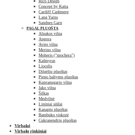
Rico Design
Concept by Katia
Cardiff Cashmere
Lang Yarns
Sandnes Garn
PAGAL PLUOŠTĄ
Alpakos vilna
Angora
Avies vilna
Merino vilna
Moheris (“mochera”)
Kašmyras
Liocelis
Dilgėlių pluoštas
Pieno baltymų pluoštas
Kupranugario vilna
Jako vilna
Šilkas
Medvilnė
Lininiai siūlai
Kanapių pluoštas
Bambuko viskozė
Cukranendrių pluoštas
Virbalai
Virbalų rinkiniai