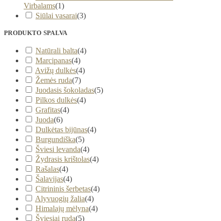
Virbalams
(
1
)
Siūlai vasarai
(
3
)
PRODUKTO SPALVA
Natūrali balta
(
4
)
Marcipanas
(
4
)
Avižų dulkės
(
4
)
Žemės ruda
(
7
)
Juodasis šokoladas
(
5
)
Pilkos dulkės
(
4
)
Grafitas
(
4
)
Juoda
(
6
)
Dulkėtas bijūnas
(
4
)
Burgundiška
(
5
)
Šviesi levanda
(
4
)
Žydrasis krištolas
(
4
)
Rašalas
(
4
)
Šalavijas
(
4
)
Citrininis šerbetas
(
4
)
Alyvuogių žalia
(
4
)
Himalajų mėlyna
(
4
)
Šviesiai ruda
(
5
)