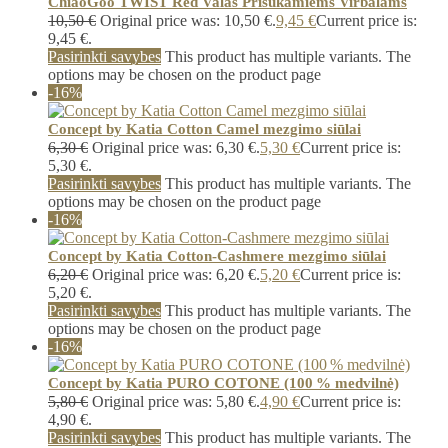
ChiaoGoo TWIST Red Valas Prisukamiems Virbalams
10,50
€
Original price was: 10,50 €.
9,45
€
Current price is:
9,45 €.
Pasirinkti savybes
This product has multiple variants. The
options may be chosen on the product page
-16%
Concept by Katia Cotton Camel mezgimo siūlai
6,30
€
Original price was: 6,30 €.
5,30
€
Current price is:
5,30 €.
Pasirinkti savybes
This product has multiple variants. The
options may be chosen on the product page
-16%
Concept by Katia Cotton-Cashmere mezgimo siūlai
6,20
€
Original price was: 6,20 €.
5,20
€
Current price is:
5,20 €.
Pasirinkti savybes
This product has multiple variants. The
options may be chosen on the product page
-16%
Concept by Katia PURO COTONE (100 % medvilnė)
5,80
€
Original price was: 5,80 €.
4,90
€
Current price is:
4,90 €.
Pasirinkti savybes
This product has multiple variants. The