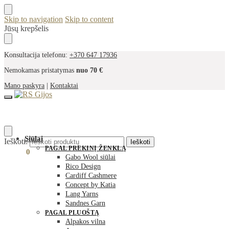
Skip to navigation
Skip to content
Jūsų krepšelis
Konsultacija telefonu:
+370 647 17936
Nemokamas pristatymas
nuo 70 €
Mano paskyra
|
Kontaktai
Siūlai
Ieškoti:
Ieškoti
PAGAL PREKINĮ ŽENKLĄ
0,00
€
0
Gabo Wool siūlai
Rico Design
Cardiff Cashmere
Concept by Katia
Lang Yarns
Sandnes Garn
PAGAL PLUOŠTĄ
Alpakos vilna