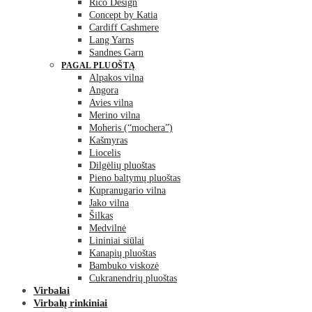
Rico Design
Concept by Katia
Cardiff Cashmere
Lang Yarns
Sandnes Garn
PAGAL PLUOŠTĄ
Alpakos vilna
Angora
Avies vilna
Merino vilna
Moheris (“mochera”)
Kašmyras
Liocelis
Dilgėlių pluoštas
Pieno baltymų pluoštas
Kupranugario vilna
Jako vilna
Šilkas
Medvilnė
Lininiai siūlai
Kanapių pluoštas
Bambuko viskozė
Cukranendrių pluoštas
Virbalai
Virbalų rinkiniai