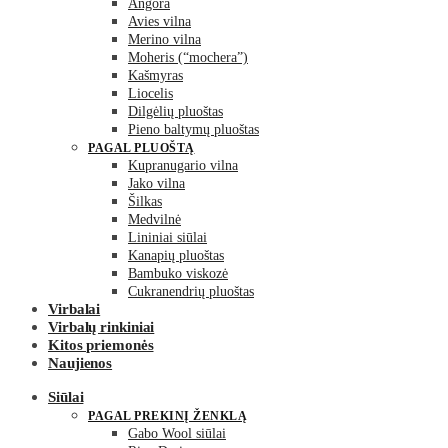
Angora
Avies vilna
Merino vilna
Moheris (“mochera”)
Kašmyras
Liocelis
Dilgėlių pluoštas
Pieno baltymų pluoštas
PAGAL PLUOŠTĄ
Kupranugario vilna
Jako vilna
Šilkas
Medvilnė
Lininiai siūlai
Kanapių pluoštas
Bambuko viskozė
Cukranendrių pluoštas
Virbalai
Virbalų rinkiniai
Kitos priemonės
Naujienos
Siūlai
PAGAL PREKINĮ ŽENKLĄ
Gabo Wool siūlai