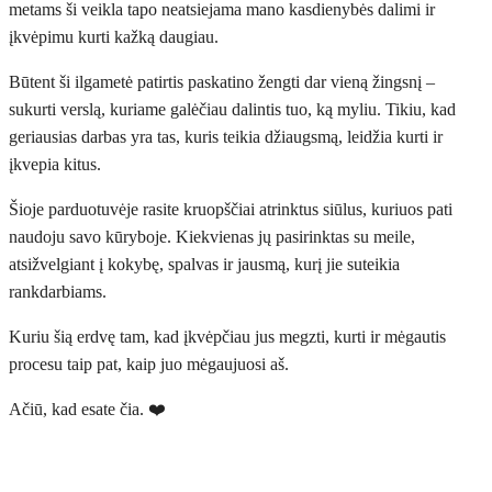
metams ši veikla tapo neatsiejama mano kasdienybės dalimi ir
įkvėpimu kurti kažką daugiau.
Būtent ši ilgametė patirtis paskatino žengti dar vieną žingsnį –
sukurti verslą, kuriame galėčiau dalintis tuo, ką myliu. Tikiu, kad
geriausias darbas yra tas, kuris teikia džiaugsmą, leidžia kurti ir
įkvepia kitus.
Šioje parduotuvėje rasite kruopščiai atrinktus siūlus, kuriuos pati
naudoju savo kūryboje. Kiekvienas jų pasirinktas su meile,
atsižvelgiant į kokybę, spalvas ir jausmą, kurį jie suteikia
rankdarbiams.
Kuriu šią erdvę tam, kad įkvėpčiau jus megzti, kurti ir mėgautis
procesu taip pat, kaip juo mėgaujuosi aš.
Ačiū, kad esate čia. ❤️