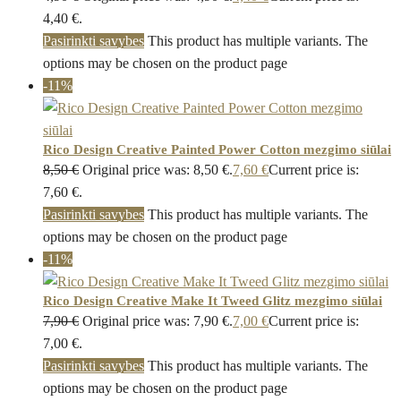
4,40 €.
Pasirinkti savybes
This product has multiple variants. The
options may be chosen on the product page
-11%
Rico Design Creative Painted Power Cotton mezgimo siūlai
8,50
€
Original price was: 8,50 €.
7,60
€
Current price is:
7,60 €.
Pasirinkti savybes
This product has multiple variants. The
options may be chosen on the product page
-11%
Rico Design Creative Make It Tweed Glitz mezgimo siūlai
7,90
€
Original price was: 7,90 €.
7,00
€
Current price is:
7,00 €.
Pasirinkti savybes
This product has multiple variants. The
options may be chosen on the product page