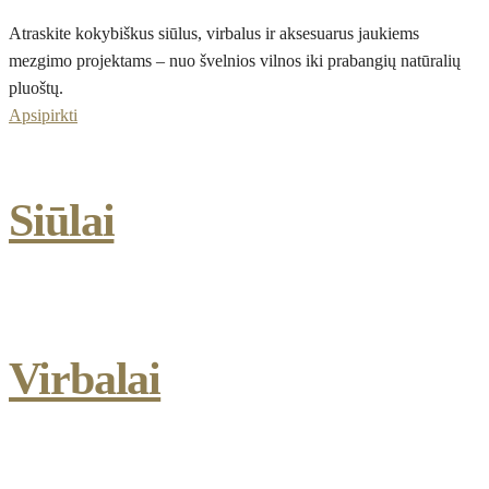
Atraskite kokybiškus siūlus, virbalus ir aksesuarus jaukiems
mezgimo projektams – nuo švelnios vilnos iki prabangių natūralių
pluoštų.
Apsipirkti
Siūlai
Virbalai