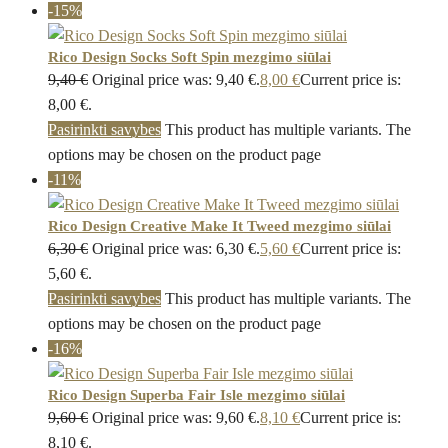
-15%
Rico Design Socks Soft Spin mezgimo siūlai
9,40
€
Original price was: 9,40 €.
8,00
€
Current price is:
8,00 €.
Pasirinkti savybes
This product has multiple variants. The
options may be chosen on the product page
-11%
Rico Design Creative Make It Tweed mezgimo siūlai
6,30
€
Original price was: 6,30 €.
5,60
€
Current price is:
5,60 €.
Pasirinkti savybes
This product has multiple variants. The
options may be chosen on the product page
-16%
Rico Design Superba Fair Isle mezgimo siūlai
9,60
€
Original price was: 9,60 €.
8,10
€
Current price is:
8,10 €.