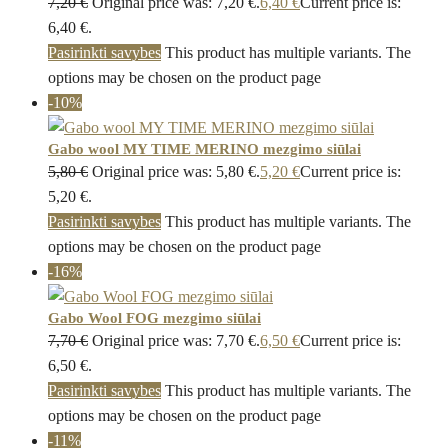
7,20
€
Original price was: 7,20 €.
6,40
€
Current price is:
6,40 €.
Pasirinkti savybes
This product has multiple variants. The
options may be chosen on the product page
-10%
Gabo wool MY TIME MERINO mezgimo siūlai
5,80
€
Original price was: 5,80 €.
5,20
€
Current price is:
5,20 €.
Pasirinkti savybes
This product has multiple variants. The
options may be chosen on the product page
-16%
Gabo Wool FOG mezgimo siūlai
7,70
€
Original price was: 7,70 €.
6,50
€
Current price is:
6,50 €.
Pasirinkti savybes
This product has multiple variants. The
options may be chosen on the product page
-11%