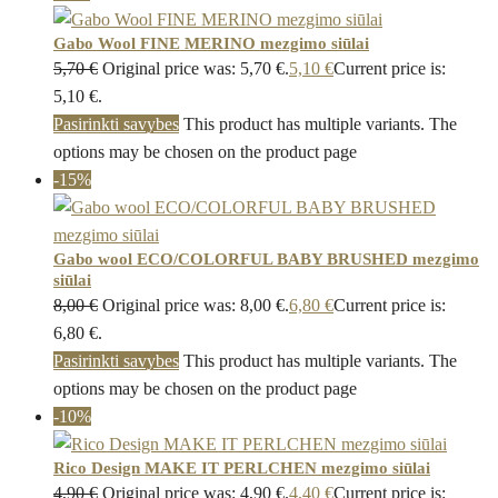
Gabo Wool FINE MERINO mezgimo siūlai
5,70
€
Original price was: 5,70 €.
5,10
€
Current price is:
5,10 €.
Pasirinkti savybes
This product has multiple variants. The
options may be chosen on the product page
-15%
Gabo wool ECO/COLORFUL BABY BRUSHED mezgimo
siūlai
8,00
€
Original price was: 8,00 €.
6,80
€
Current price is:
6,80 €.
Pasirinkti savybes
This product has multiple variants. The
options may be chosen on the product page
-10%
Rico Design MAKE IT PERLCHEN mezgimo siūlai
4,90
€
Original price was: 4,90 €.
4,40
€
Current price is: