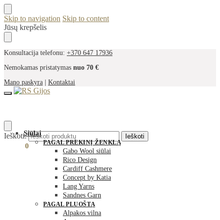
Skip to navigation
Skip to content
Jūsų krepšelis
Konsultacija telefonu:
+370 647 17936
Nemokamas pristatymas
nuo 70 €
Mano paskyra
|
Kontaktai
Siūlai
Ieškoti:
Ieškoti
PAGAL PREKINĮ ŽENKLĄ
0,00
€
0
Gabo Wool siūlai
Rico Design
Cardiff Cashmere
Concept by Katia
Lang Yarns
Sandnes Garn
PAGAL PLUOŠTĄ
Alpakos vilna