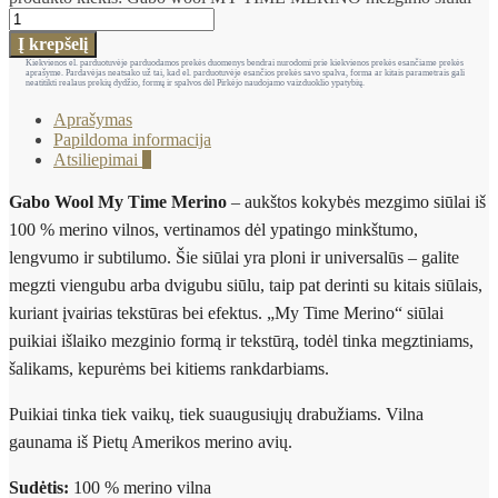
Į krepšelį
Kiekvienos el. parduotuvėje parduodamos prekės duomenys bendrai nurodomi prie kiekvienos prekės esančiame prekės
aprašyme. Pardavėjas neatsako už tai, kad el. parduotuvėje esančios prekės savo spalva, forma ar kitais parametrais gali
neatitikti realaus prekių dydžio, formų ir spalvos dėl Pirkėjo naudojamo vaizduoklio ypatybių.
Aprašymas
Papildoma informacija
Atsiliepimai
0
Gabo Wool My Time Merino
– aukštos kokybės mezgimo siūlai iš
100 % merino vilnos, vertinamos dėl ypatingo minkštumo,
lengvumo ir subtilumo. Šie siūlai yra ploni ir universalūs – galite
megzti viengubu arba dvigubu siūlu, taip pat derinti su kitais siūlais,
kuriant įvairias tekstūras bei efektus. „My Time Merino“ siūlai
puikiai išlaiko mezginio formą ir tekstūrą, todėl tinka megztiniams,
šalikams, kepurėms bei kitiems rankdarbiams.
Puikiai tinka tiek vaikų, tiek suaugusiųjų drabužiams. Vilna
gaunama iš Pietų Amerikos merino avių.
Sudėtis:
100 % merino vilna