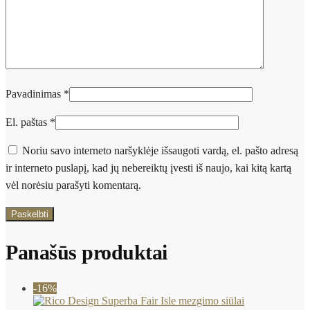
Pavadinimas
*
El. paštas
*
Noriu savo interneto naršyklėje išsaugoti vardą, el. pašto adresą
ir interneto puslapį, kad jų nebereiktų įvesti iš naujo, kai kitą kartą
vėl norėsiu parašyti komentarą.
Panašūs produktai
-16%