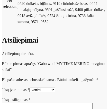
No
9520 dulkėtas bijūnas, 9119 citrininis šerbetas, 9444
selection
himalajų mėlyna, 9591 pašėlusi rožė, 9400 pilkos dulkės,
9218 avižų dulkės, 9724 žalioji citrina, 9738 žalia
samana, 9571, 9552
Atsiliepimai
Atsiliepimų dar nėra.
Būkite pirmas aprašęs “Gabo wool MY TIME MERINO mezgimo
siūlai”
El. pašto adresas nebus skelbiamas.
Būtini laukeliai pažymėti
*
Jūsų įvertinimas
*
Jūsų atsiliepimas
*