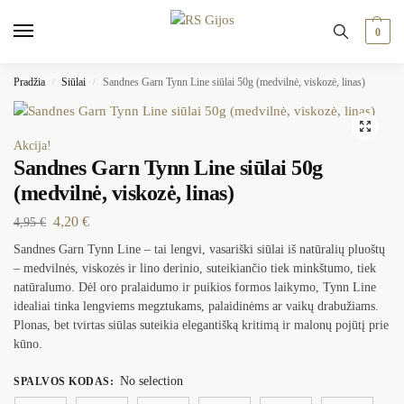
0
Pradžia
Siūlai
Sandnes Garn Tynn Line siūlai 50g (medvilnė, viskozė, linas)
/
/
Akcija!
Sandnes Garn Tynn Line siūlai 50g
(medvilnė, viskozė, linas)
4,20
€
4,95
€
Sandnes Garn Tynn Line – tai lengvi, vasariški siūlai iš natūralių pluoštų
– medvilnės, viskozės ir lino derinio, suteikiančio tiek minkštumo, tiek
natūralumo. Dėl oro pralaidumo ir puikios formos laikymo, Tynn Line
idealiai tinka lengviems megztukams, palaidinėms ar vaikų drabužiams.
Plonas, bet tvirtas siūlas suteikia elegantišką kritimą ir malonų pojūtį prie
kūno.
No selection
SPALVOS KODAS
: