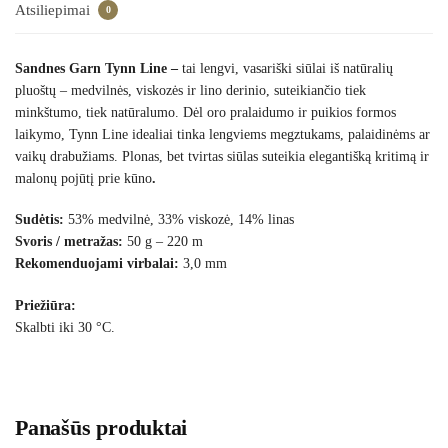
Atsiliepimai
0
Sandnes Garn Tynn Line –
tai lengvi, vasariški siūlai iš natūralių
pluoštų – medvilnės, viskozės ir lino derinio, suteikiančio tiek
minkštumo, tiek natūralumo. Dėl oro pralaidumo ir puikios formos
laikymo, Tynn Line idealiai tinka lengviems megztukams, palaidinėms ar
vaikų drabužiams. Plonas, bet tvirtas siūlas suteikia elegantišką kritimą ir
malonų pojūtį prie kūno
.
Sudėtis:
53% medvilnė, 33% viskozė, 14% linas
Svoris / metražas:
50 g – 220 m
Rekomenduojami virbalai:
3,0 mm
Priežiūra:
Skalbti iki 30 °C.
Panašūs produktai