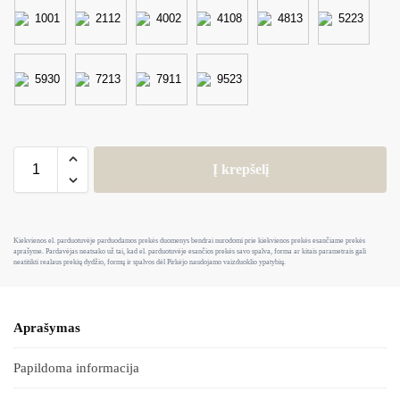
Į krepšelį
Kiekvienos el. parduotuvėje parduodamos prekės duomenys bendrai nurodomi prie kiekvienos prekės esančiame prekės
aprašyme. Pardavėjas neatsako už tai, kad el. parduotuvėje esančios prekės savo spalva, forma ar kitais parametrais gali
neatitikti realaus prekių dydžio, formų ir spalvos dėl Pirkėjo naudojamo vaizduoklio ypatybių.
Aprašymas
Papildoma informacija