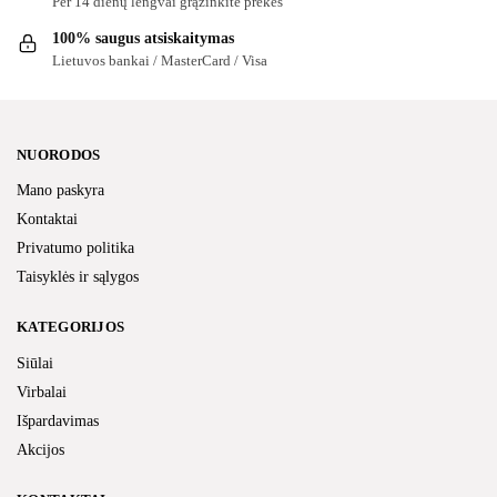
Per 14 dienų lengvai grąžinkite prekes
100% saugus atsiskaitymas
Lietuvos bankai / MasterCard / Visa
NUORODOS
Mano paskyra
Kontaktai
Privatumo politika
Taisyklės ir sąlygos
KATEGORIJOS
Siūlai
Virbalai
Išpardavimas
Akcijos