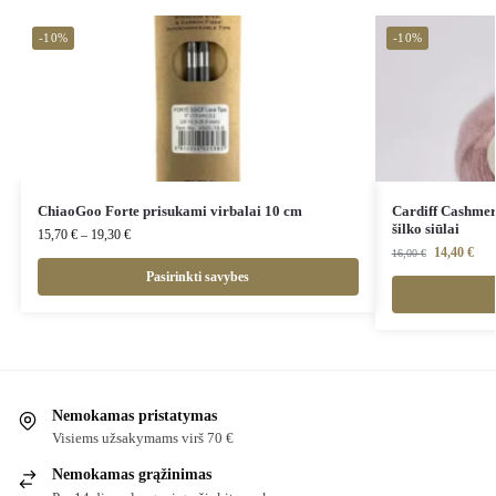
-10%
-10%
ChiaoGoo Forte prisukami virbalai 10 cm
Cardiff Cashme
šilko siūlai
15,70
€
–
19,30
€
14,40
€
16,00
€
Pasirinkti savybes
Nemokamas pristatymas
Visiems užsakymams virš 70 €
Nemokamas grąžinimas